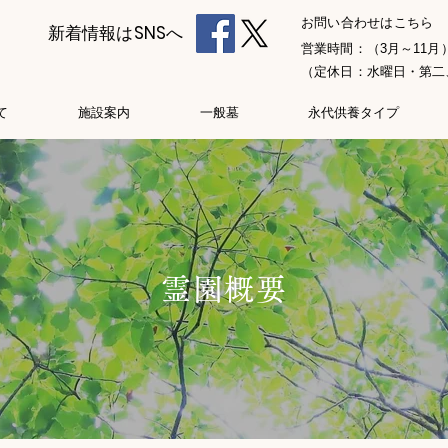
お問い合わせはこちら
新着情報はSNSへ
営業時間：（3月～11月）
（定休日：水曜日・第二
て
施設案内
一般墓
永代供養タイプ
霊園概要